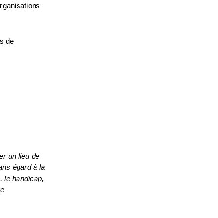
rganisations 
s de 
 un lieu de 
ans égard à la 
, le handicap, 
l’âge ou le statut de vétéran. Les personnes qui ont besoin d’aménagements spéciaux sont invitées à nous écrire à l’adresse 