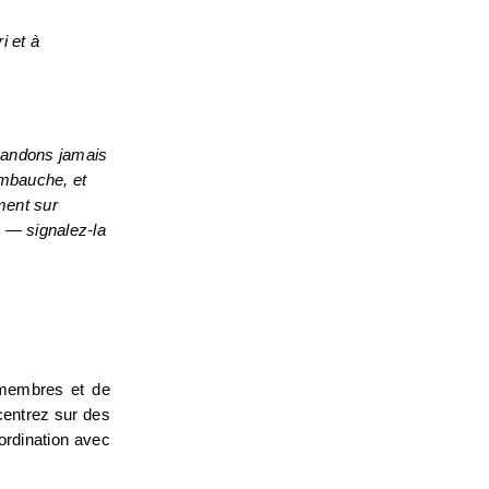
 et à 
andons jamais 
mbauche, et 
nous n'envoyons jamais d'offre d'emploi sans un processus d'entrevue structuré. Tous nos postes sont affichés exclusivement sur 
— signalez-la 
 membres et de 
entrez sur des 
ordination avec 