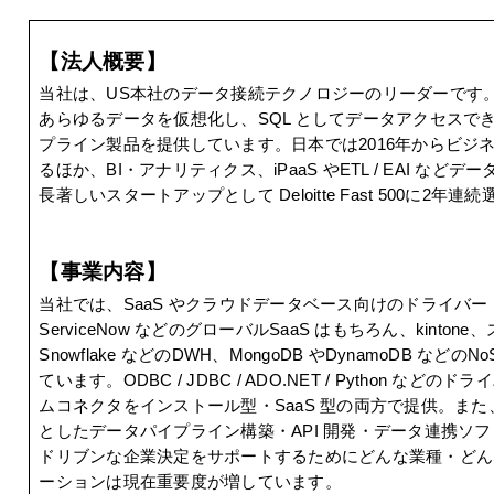
【法人概要】
当社は、US本社のデータ接続テクノロジーのリーダーです。27
あらゆるデータを仮想化し、SQL としてデータアクセス
プライン製品を提供しています。日本では2016年からビジ
るほか、BI・アナリティクス、iPaaS やETL / EAI 
長著しいスタートアップとして Deloitte Fast 500に2
【事業内容】
当社では、SaaS やクラウドデータベース向けのドライバー・コ
ServiceNow などのグローバルSaaS はもちろん、kintone、
Snowflake などのDWH、MongoDB やDynamoDB 
ています。ODBC / JDBC / ADO.NET / Python などのドラ
ムコネクタをインストール型・SaaS 型の両方で提供。ま
としたデータパイプライン構築・API 開発・データ連携ソ
ドリブンな企業決定をサポートするためにどんな業種・どんな
ーションは現在重要度が増しています。