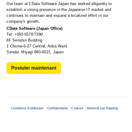
Our team at CData Software Japan has worked diligently to 
establish a strong presence in the Japanese IT market and 
continues to maintain and expand a localized effort in our 
company's growth.
CData Software (Japan Office)
Tel: +050-5578-7390
8F Senshin Building
1 Chome-6-27 Central, Aoba Ward
Sendai, Miyagi 980-0021, Japan
Postuler maintenant
Conditions d’utilisation
Confidentialité
Cookies
Alimenté par Rippling