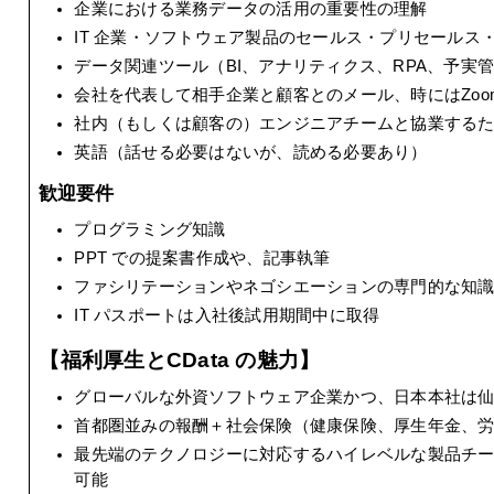
企業における業務データの活用の重要性の理解
IT 企業・ソフトウェア製品のセールス・プリセールス
データ関連ツール（BI、アナリティクス、RPA、予実
会社を代表して相手企業と顧客とのメール、時にはZoo
社内（もしくは顧客の）エンジニアチームと協業するため
英語（話せる必要はないが、読める必要あり）
歓迎要件
プログラミング知識
PPT での提案書作成や、記事執筆
ファシリテーションやネゴシエーションの専門的な知
IT パスポートは入社後試用期間中に取得
【福利厚生とCData の魅力】
グローバルな外資ソフトウェア企業かつ、日本本社は
首都圏並みの報酬＋社会保険（健康保険、厚生年金、
最先端のテクノロジーに対応するハイレベルな製品チ
可能