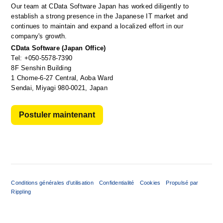
Our team at CData Software Japan has worked diligently to 
establish a strong presence in the Japanese IT market and 
continues to maintain and expand a localized effort in our 
company's growth.
CData Software (Japan Office)
Tel: +050-5578-7390
8F Senshin Building
1 Chome-6-27 Central, Aoba Ward
Sendai, Miyagi 980-0021, Japan
Postuler maintenant
Conditions générales d’utilisation
Confidentialité
Cookies
Propulsé par
Rippling