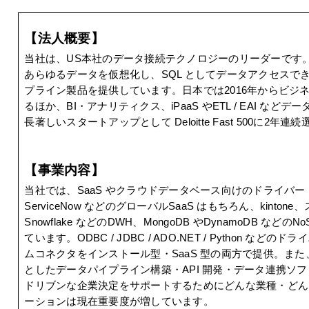
【法人概要】
当社は、US本社のデータ接続テクノロジーのリーダーです。27
あらゆるデータを仮想化し、SQL としてデータアクセス
プライン製品を提供しています。日本では2016年からビジ
るほか、BI・アナリティクス、iPaaS やETL / EAI 
長著しいスタートアップとして Deloitte Fast 500に2
【事業内容】
当社では、SaaS やクラウドデータベース向けのドライバー・コ
ServiceNow などのグローバルSaaS はもちろん、kintone、
Snowflake などのDWH、MongoDB やDynamoDB 
ています。ODBC / JDBC / ADO.NET / Python などのドラ
ムコネクタをインストール型・SaaS 型の両方で提供。ま
としたデータパイプライン構築・API 開発・データ連携ソ
ドリブンな企業決定をサポートするためにどんな業種・どんな
ーションは現在重要度が増しています。