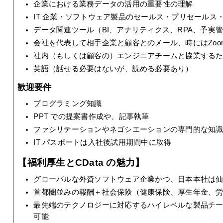
企業における業務データの活用の重要性の理解
IT 企業・ソフトウェア製品のセールス・プリセールス
データ関連ツール（BI、アナリティクス、RPA、予実
会社を代表して相手企業と顧客とのメール、時にはZoo
社内（もしくは顧客の）エンジニアチームと協業するため
英語（話せる必要はないが、読める必要あり）
歓迎要件
プログラミング知識
PPT での提案書作成や、記事執筆
ファシリテーションやネゴシエーションの専門的な知
IT パスポートは入社後試用期間中に取得
【福利厚生とCData の魅力】
グローバルな外資ソフトウェア企業かつ、日本本社は
首都圏並みの報酬＋社会保険（健康保険、厚生年金、
最先端のテクノロジーに対応するハイレベルな製品チ
可能