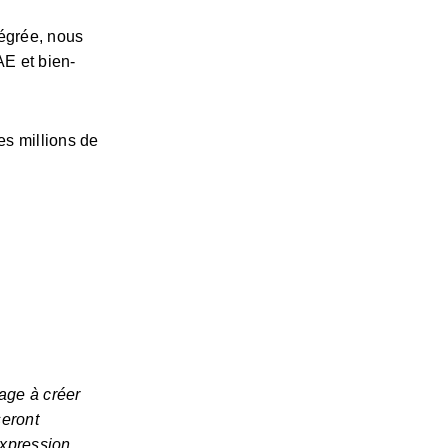
égrée, nous 
AE et bien-
s millions de 
ge à créer 
eront 
expression 