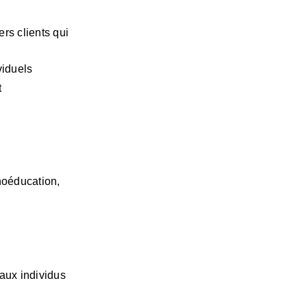
rs clients qui 
viduels
t
hoéducation, 
ux individus 