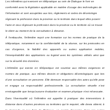
Les infirmières qui exercent en télépratique au sein de Dialogue le font en 
conformité avec la législation applicable en matière d’usage des technologies de 
l’information et sont assujetties aux lois, règlements et codes de déontologie 
régissant la profession dans la province ou le territoire dans lequel elles posent 
l’acte et ceux régissant la profession dans la province ou le territoire où se trouve 
le client au moment de la consultation à distance. 
À l’embauche, l’infirmière reçoit une formation sur les normes de pratique de la 
télépratique, notamment sur la confidentialité de la séance, sur les protocoles en 
cas d’urgence, la fiabilité des appareils ou autres application mobiles, 
l’interopérabilité des applications ou logiciel avec les systèmes utilisés ainsi que 
sur la sécurité des données. 
L’infirmière qui exerce en télépratique est soumise aux mêmes exigences et 
normes de pratique, aux mêmes devoirs et obligations déontologiques que lors 
d’une consultation en personne. Elle demeure responsable des actes qu’elle pose 
et engage sa responsabilité professionnelle. La consultation virtuelle n’est 
envisageable que lorsqu’aucune évaluation et examen physique n’est nécessaire. 
Dans l’éventualité où l’infirmière est appelée à pratiquer des interventions à 
distance dans d’autres provinces ou territoires qui le requiert, elle devra obtenir, à 
la demande et aux frais de Dialogue, un permis d’exercice dans ces autres 