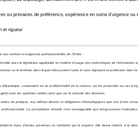
es ou primaires de préférence, expérience en soins d'urgence ou e
 et rigueur
e aux normes et exigences professionnelles de l’Ordre :
formité avec la législation applicable en matière d’usage des technologies de l’information et 
vince ou le territoire dans lequel elles posent l’acte et ceux régissant la profession dans la 
 télépratique, notamment sur la confidentialité de la séance, sur les protocoles en cas d’urge
ogiciel avec les systèmes utilisés ainsi que sur la sécurité des données. 
normes de pratique, aux mêmes devoirs et obligations déontologiques que lors d’une consul
professionnelle. La consultation virtuelle n’est envisageable que lorsqu’aucune évaluatio
distance dans d’autres provinces ou territoires qui le requiert, elle devra obtenir, à la dem