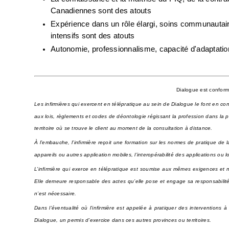
Canadiennes sont des atouts
Expérience dans un rôle élargi, soins communautair
intensifs sont des atouts 
Autonomie, professionnalisme, capacité d'adaptation
Dialogue est conform
Les infirmières qui exercent en télépratique au sein de Dialogue le font en con
aux lois, règlements et codes de déontologie régissant la profession dans la pro
territoire où se trouve le client au moment de la consultation à distance. 
À l’embauche, l’infirmière reçoit une formation sur les normes de pratique de la
appareils ou autres application mobiles, l’interopérabilité des applications ou l
L’infirmière qui exerce en télépratique est soumise aux mêmes exigences et 
Elle demeure responsable des actes qu’elle pose et engage sa responsabilité 
n’est nécessaire. 
Dans l’éventualité où l’infirmière est appelée à pratiquer des interventions à 
Dialogue, un permis d’exercice dans ces autres provinces ou territoires.