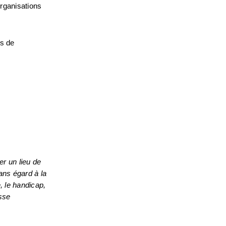
rganisations 
s de 
 un lieu de 
ans égard à la 
, le handicap, 
l’âge ou le statut de vétéran. Les personnes qui ont besoin d’accommodations spéciaux sont invitées à nous écrire à l’adresse 