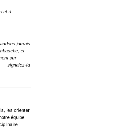
 et à 
andons jamais 
mbauche, et 
nous n'envoyons jamais d'offre d'emploi sans un processus d'entrevue structuré. Tous nos postes sont affichés exclusivement sur 
— signalez-la 
s, les orienter 
otre équipe 
plinaire 