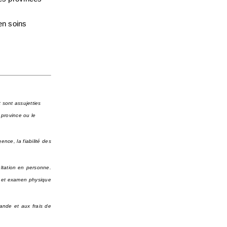
n soins 
sont assujetties 
province ou le 
nce, la fiabilité des 
tation en personne. 
n et examen physique 
ande et aux frais de 