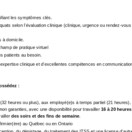
tifiant les symptômes clés.
quats selon l'évaluation clinique (clinique, urgence ou rendez-vous 
 à domicile.
hamp de pratique virtuel
s patients au besoin.
e expertise clinique et d'excellentes compétences en communication
ossédez :
32 heures ou plus), aux employé(e)s à temps partiel (21 heures), a
n garanties, avec une disponibilité pour travailler 
16 à 20 heure
ailler 
des soirs et des fins de semaine
.
infirmier(ère) au Québec ou en Ontario
ception, du dépistage, du traitement des ITSS et une license d'autr